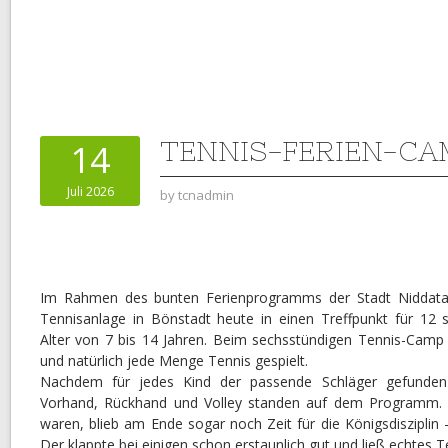
TENNIS-FERIEN-CA
14
Juli 2026
by
tcnadmin
Im Rahmen des bunten Ferienprogramms der Stadt Niddatal
Tennisanlage in Bönstadt heute in einen Treffpunkt für 12 s
Alter von 7 bis 14 Jahren. Beim sechsstündigen Tennis-Camp 
und natürlich jede Menge Tennis gespielt.
Nachdem für jedes Kind der passende Schläger gefunden 
Vorhand, Rückhand und Volley standen auf dem Programm. U
waren, blieb am Ende sogar noch Zeit für die Königsdisziplin
Der klappte bei einigen schon erstaunlich gut und ließ echtes Te