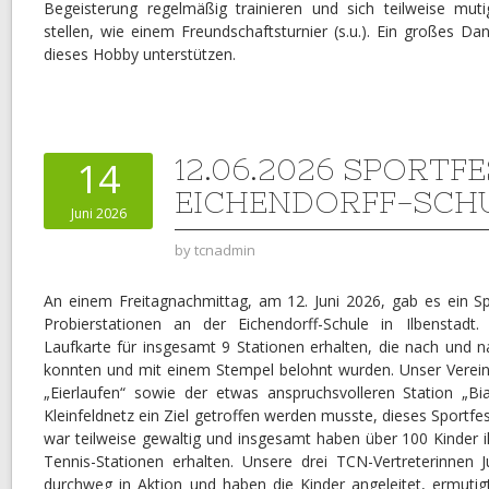
Begeisterung regelmäßig trainieren und sich teilweise mu
stellen, wie einem Freundschaftsturnier (s.u.). Ein großes Da
dieses Hobby unterstützen.
12.06.2026 SPORTF
14
EICHENDORFF-SCH
Juni 2026
by
tcnadmin
An einem Freitagnachmittag, am 12. Juni 2026, gab es ein Sp
Probierstationen an der Eichendorff-Schule in Ilbenstadt
Laufkarte für insgesamt 9 Stationen erhalten, die nach und 
konnten und mit einem Stempel belohnt wurden. Unser Verein 
„Eierlaufen“ sowie der etwas anspruchsvolleren Station „Bi
Kleinfeldnetz ein Ziel getroffen werden musste, dieses Sportfe
war teilweise gewaltig und insgesamt haben über 100 Kinder i
Tennis-Stationen erhalten. Unsere drei TCN-Vertreterinnen J
durchweg in Aktion und haben die Kinder angeleitet, ermutigt