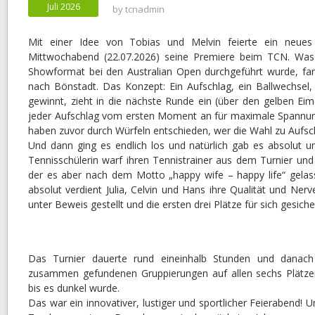
Juli 2026
by
tcnadmin
Mit einer Idee von Tobias und Melvin feierte ein neues
Mittwochabend (22.07.2026) seine Premiere beim TCN. Was 
Showformat bei den Australian Open durchgeführt wurde, f
nach Bönstadt. Das Konzept: Ein Aufschlag, ein Ballwechsel,
gewinnt, zieht in die nächste Runde ein (über den gelben Eim
jeder Aufschlag vom ersten Moment an für maximale Spannung
haben zuvor durch Würfeln entschieden, wer die Wahl zu Aufsc
Und dann ging es endlich los und natürlich gab es absolut u
Tennisschülerin warf ihren Tennistrainer aus dem Turnier un
der es aber nach dem Motto „happy wife – happy life“ gelas
absolut verdient Julia, Celvin und Hans ihre Qualität und Ner
unter Beweis gestellt und die ersten drei Plätze für sich gesiche
Das Turnier dauerte rund eineinhalb Stunden und danac
zusammen gefundenen Gruppierungen auf allen sechs Plätzen „
bis es dunkel wurde.
Das war ein innovativer, lustiger und sportlicher Feierabend! Un